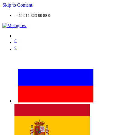
Skip to Content
+
49 911 323 80 88 0
0
0