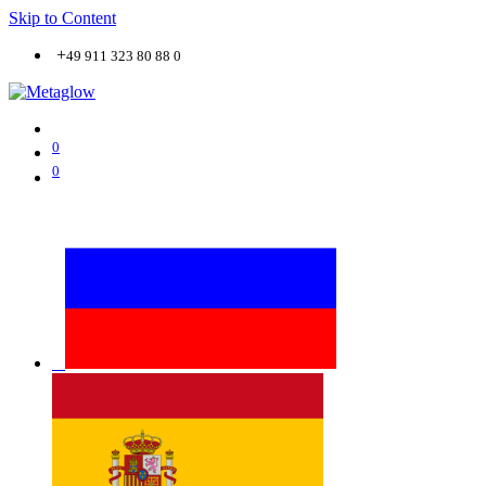
Skip to Content
+
49 911 323 80 88 0
0
0