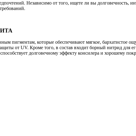
едпочтений. Независимо от того, ищете ли вы долговечность, 
требований.
ЩИТА
анным пигментам, которые обеспечивают мягкое, бархатистое о
щиты от UV. Кроме того, в состав входит борный нитрид для ег
 способствует долговечному эффекту консилера и хорошему пок